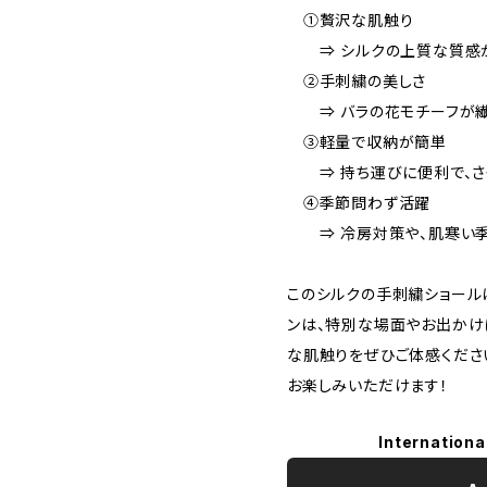
①贅沢な肌触り
⇒ シルクの上質な質感が
②手刺繍の美しさ
⇒ バラの花モチーフが繊
③軽量で収納が簡単
⇒ 持ち運びに便利で、さ
④季節問わず活躍
⇒ 冷房対策や、肌寒い季
このシルクの手刺繍ショール
ンは、特別な場面やお出かけ
な肌触りをぜひご体感くださ
お楽しみいただけます！
Internationa