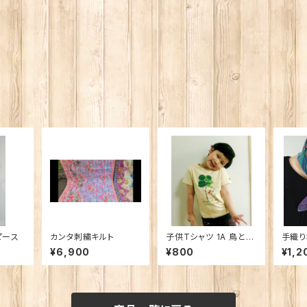
ピース
カンタ刺繍キルト
子供Tシャツ 1A 鳥と木
手織り
（男女兼用）
模様
¥6,900
¥800
¥1,2