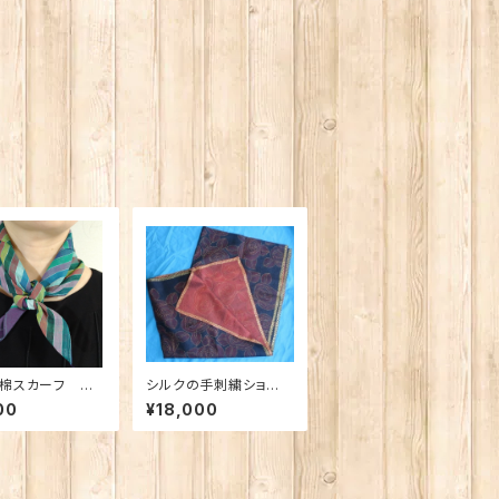
棉スカーフ 縞
シルクの手刺繍ショー
ル バラの花
00
¥18,000