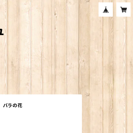
ュ
 バラの花