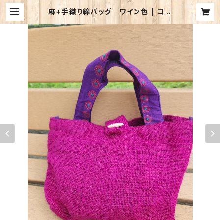
麻+手織り綿バッグ ワイン色 | コポ
トッコ・バングラデシュ