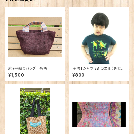
麻+手織りバッグ 茶色
子供Tシャツ 2B カエル（男女兼
用）
¥1,500
¥800