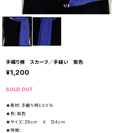
1
/2
手織り棉 スカーフ／手縫い 紫色
¥1,200
SOLD OUT
★素材：手織り棉１００％
★色：紫色
★サイズ：29ｃｍ Ｘ 124ｃｍ
★特徴：