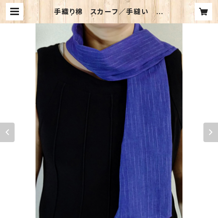
手織り棉 スカーフ／手縫い 紫
色 | コポトッコ・バングラデシュ