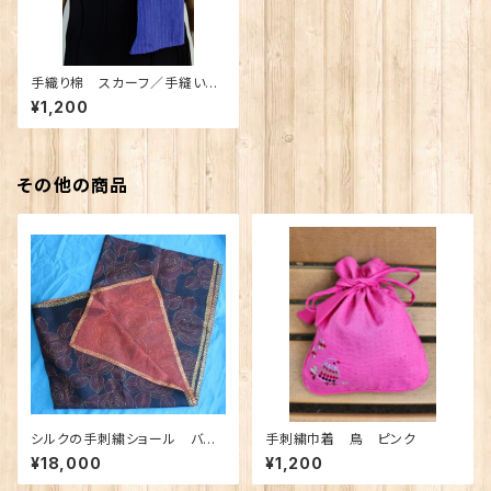
手織り棉 スカーフ／手縫い
紫色
¥1,200
その他の商品
シルクの手刺繍ショール バラ
手刺繍巾着 鳥 ピンク
の花
¥18,000
¥1,200