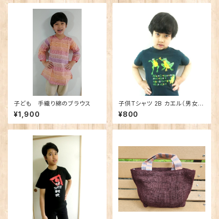
子ども 手織り綿のブラウス
子供Tシャツ 2B カエル（男女兼
用）
¥1,900
¥800